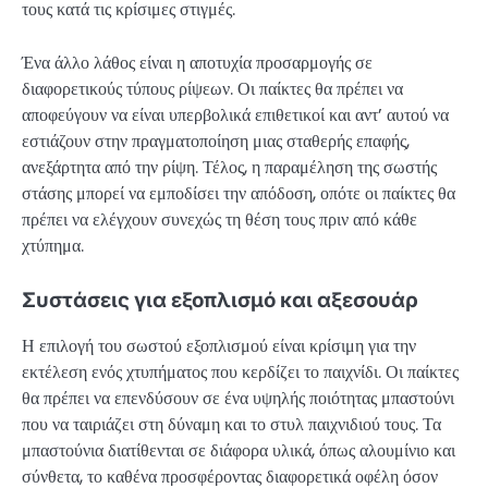
τους κατά τις κρίσιμες στιγμές.
Ένα άλλο λάθος είναι η αποτυχία προσαρμογής σε
διαφορετικούς τύπους ρίψεων. Οι παίκτες θα πρέπει να
αποφεύγουν να είναι υπερβολικά επιθετικοί και αντ’ αυτού να
εστιάζουν στην πραγματοποίηση μιας σταθερής επαφής,
ανεξάρτητα από την ρίψη. Τέλος, η παραμέληση της σωστής
στάσης μπορεί να εμποδίσει την απόδοση, οπότε οι παίκτες θα
πρέπει να ελέγχουν συνεχώς τη θέση τους πριν από κάθε
χτύπημα.
Συστάσεις για εξοπλισμό και αξεσουάρ
Η επιλογή του σωστού εξοπλισμού είναι κρίσιμη για την
εκτέλεση ενός χτυπήματος που κερδίζει το παιχνίδι. Οι παίκτες
θα πρέπει να επενδύσουν σε ένα υψηλής ποιότητας μπαστούνι
που να ταιριάζει στη δύναμη και το στυλ παιχνιδιού τους. Τα
μπαστούνια διατίθενται σε διάφορα υλικά, όπως αλουμίνιο και
σύνθετα, το καθένα προσφέροντας διαφορετικά οφέλη όσον