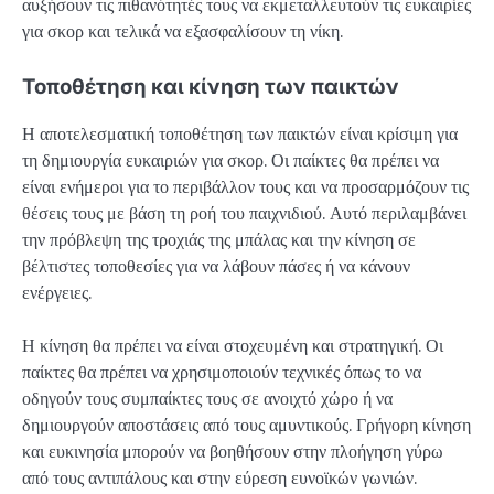
αυξήσουν τις πιθανότητές τους να εκμεταλλευτούν τις ευκαιρίες
για σκορ και τελικά να εξασφαλίσουν τη νίκη.
Τοποθέτηση και κίνηση των παικτών
Η αποτελεσματική τοποθέτηση των παικτών είναι κρίσιμη για
τη δημιουργία ευκαιριών για σκορ. Οι παίκτες θα πρέπει να
είναι ενήμεροι για το περιβάλλον τους και να προσαρμόζουν τις
θέσεις τους με βάση τη ροή του παιχνιδιού. Αυτό περιλαμβάνει
την πρόβλεψη της τροχιάς της μπάλας και την κίνηση σε
βέλτιστες τοποθεσίες για να λάβουν πάσες ή να κάνουν
ενέργειες.
Η κίνηση θα πρέπει να είναι στοχευμένη και στρατηγική. Οι
παίκτες θα πρέπει να χρησιμοποιούν τεχνικές όπως το να
οδηγούν τους συμπαίκτες τους σε ανοιχτό χώρο ή να
δημιουργούν αποστάσεις από τους αμυντικούς. Γρήγορη κίνηση
και ευκινησία μπορούν να βοηθήσουν στην πλοήγηση γύρω
από τους αντιπάλους και στην εύρεση ευνοϊκών γωνιών.