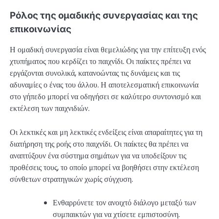
Ρόλος της ομαδικής συνεργασίας και της
επικοινωνίας
Η ομαδική συνεργασία είναι θεμελιώδης για την επίτευξη ενός
χτυπήματος που κερδίζει το παιχνίδι. Οι παίκτες πρέπει να
εργάζονται συνολικά, κατανοώντας τις δυνάμεις και τις
αδυναμίες ο ένας του άλλου. Η αποτελεσματική επικοινωνία
στο γήπεδο μπορεί να οδηγήσει σε καλύτερο συντονισμό και
εκτέλεση των παιχνιδιών.
Οι λεκτικές και μη λεκτικές ενδείξεις είναι απαραίτητες για τη
διατήρηση της ροής στο παιχνίδι. Οι παίκτες θα πρέπει να
αναπτύξουν ένα σύστημα σημάτων για να υποδείξουν τις
προθέσεις τους, το οποίο μπορεί να βοηθήσει στην εκτέλεση
σύνθετων στρατηγικών χωρίς σύγχυση.
Ενθαρρύνετε τον ανοιχτό διάλογο μεταξύ των
συμπαικτών για να χτίσετε εμπιστοσύνη.