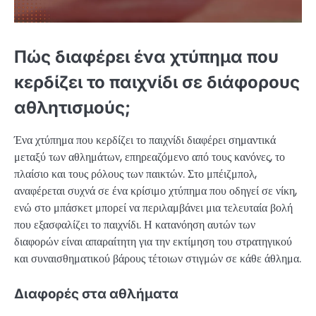
Πώς διαφέρει ένα χτύπημα που
κερδίζει το παιχνίδι σε διάφορους
αθλητισμούς;
Ένα χτύπημα που κερδίζει το παιχνίδι διαφέρει σημαντικά
μεταξύ των αθλημάτων, επηρεαζόμενο από τους κανόνες, το
πλαίσιο και τους ρόλους των παικτών. Στο μπέιζμπολ,
αναφέρεται συχνά σε ένα κρίσιμο χτύπημα που οδηγεί σε νίκη,
ενώ στο μπάσκετ μπορεί να περιλαμβάνει μια τελευταία βολή
που εξασφαλίζει το παιχνίδι. Η κατανόηση αυτών των
διαφορών είναι απαραίτητη για την εκτίμηση του στρατηγικού
και συναισθηματικού βάρους τέτοιων στιγμών σε κάθε άθλημα.
Διαφορές στα αθλήματα