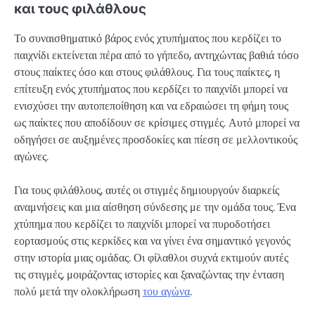
και τους φιλάθλους
Το συναισθηματικό βάρος ενός χτυπήματος που κερδίζει το
παιχνίδι εκτείνεται πέρα από το γήπεδο, αντηχώντας βαθιά τόσο
στους παίκτες όσο και στους φιλάθλους. Για τους παίκτες, η
επίτευξη ενός χτυπήματος που κερδίζει το παιχνίδι μπορεί να
ενισχύσει την αυτοπεποίθηση και να εδραιώσει τη φήμη τους
ως παίκτες που αποδίδουν σε κρίσιμες στιγμές. Αυτό μπορεί να
οδηγήσει σε αυξημένες προσδοκίες και πίεση σε μελλοντικούς
αγώνες.
Για τους φιλάθλους, αυτές οι στιγμές δημιουργούν διαρκείς
αναμνήσεις και μια αίσθηση σύνδεσης με την ομάδα τους. Ένα
χτύπημα που κερδίζει το παιχνίδι μπορεί να πυροδοτήσει
εορτασμούς στις κερκίδες και να γίνει ένα σημαντικό γεγονός
στην ιστορία μιας ομάδας. Οι φίλαθλοι συχνά εκτιμούν αυτές
τις στιγμές, μοιράζοντας ιστορίες και ξαναζώντας την ένταση
πολύ μετά την ολοκλήρωση
του αγώνα
.