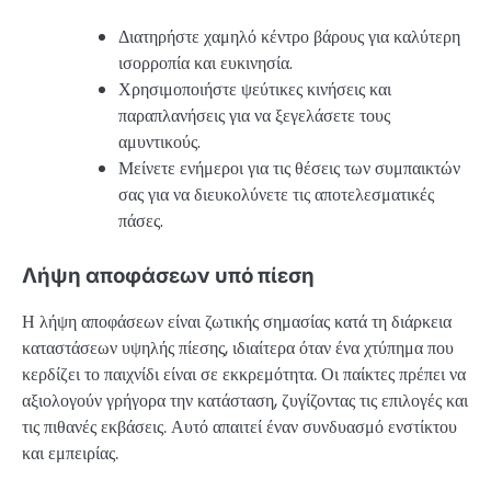
Διατηρήστε χαμηλό κέντρο βάρους για καλύτερη
ισορροπία και ευκινησία.
Χρησιμοποιήστε ψεύτικες κινήσεις και
παραπλανήσεις για να ξεγελάσετε τους
αμυντικούς.
Μείνετε ενήμεροι για τις θέσεις των συμπαικτών
σας για να διευκολύνετε τις αποτελεσματικές
πάσες.
Λήψη αποφάσεων υπό πίεση
Η λήψη αποφάσεων είναι ζωτικής σημασίας κατά τη διάρκεια
καταστάσεων υψηλής πίεσης, ιδιαίτερα όταν ένα χτύπημα που
κερδίζει το παιχνίδι είναι σε εκκρεμότητα. Οι παίκτες πρέπει να
αξιολογούν γρήγορα την κατάσταση, ζυγίζοντας τις επιλογές και
τις πιθανές εκβάσεις. Αυτό απαιτεί έναν συνδυασμό ενστίκτου
και εμπειρίας.