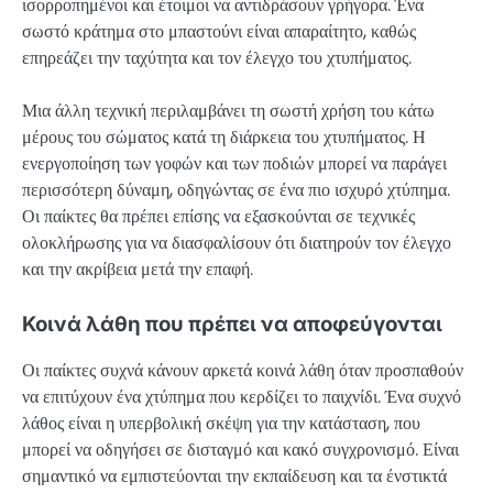
ισορροπημένοι και έτοιμοι να αντιδράσουν γρήγορα. Ένα
σωστό κράτημα στο μπαστούνι είναι απαραίτητο, καθώς
επηρεάζει την ταχύτητα και τον έλεγχο του χτυπήματος.
Μια άλλη τεχνική περιλαμβάνει τη σωστή χρήση του κάτω
μέρους του σώματος κατά τη διάρκεια του χτυπήματος. Η
ενεργοποίηση των γοφών και των ποδιών μπορεί να παράγει
περισσότερη δύναμη, οδηγώντας σε ένα πιο ισχυρό χτύπημα.
Οι παίκτες θα πρέπει επίσης να εξασκούνται σε τεχνικές
ολοκλήρωσης για να διασφαλίσουν ότι διατηρούν τον έλεγχο
και την ακρίβεια μετά την επαφή.
Κοινά λάθη που πρέπει να αποφεύγονται
Οι παίκτες συχνά κάνουν αρκετά κοινά λάθη όταν προσπαθούν
να επιτύχουν ένα χτύπημα που κερδίζει το παιχνίδι. Ένα συχνό
λάθος είναι η υπερβολική σκέψη για την κατάσταση, που
μπορεί να οδηγήσει σε δισταγμό και κακό συγχρονισμό. Είναι
σημαντικό να εμπιστεύονται την εκπαίδευση και τα ένστικτά