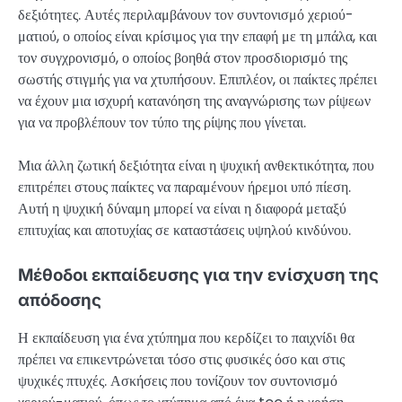
δεξιότητες. Αυτές περιλαμβάνουν τον συντονισμό χεριού-
ματιού, ο οποίος είναι κρίσιμος για την επαφή με τη μπάλα, και
τον συγχρονισμό, ο οποίος βοηθά στον προσδιορισμό της
σωστής στιγμής για να χτυπήσουν. Επιπλέον, οι παίκτες πρέπει
να έχουν μια ισχυρή κατανόηση της αναγνώρισης των ρίψεων
για να προβλέπουν τον τύπο της ρίψης που γίνεται.
Μια άλλη ζωτική δεξιότητα είναι η ψυχική ανθεκτικότητα, που
επιτρέπει στους παίκτες να παραμένουν ήρεμοι υπό πίεση.
Αυτή η ψυχική δύναμη μπορεί να είναι η διαφορά μεταξύ
επιτυχίας και αποτυχίας σε καταστάσεις υψηλού κινδύνου.
Μέθοδοι εκπαίδευσης για την ενίσχυση της
απόδοσης
Η εκπαίδευση για ένα χτύπημα που κερδίζει το παιχνίδι θα
πρέπει να επικεντρώνεται τόσο στις φυσικές όσο και στις
ψυχικές πτυχές. Ασκήσεις που τονίζουν τον συντονισμό