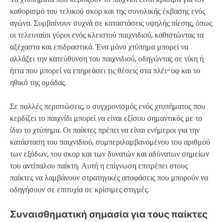
καθορισμό του τελικού σκορ και της συνολικής έκβασης ενός
αγώνα. Συμβαίνουν συχνά σε καταστάσεις υψηλής πίεσης, όπως
οι τελευταίοι γύροι ενός κλειστού παιχνιδιού, καθιστώντας τα
αξέχαστα και επιδραστικά. Ένα μόνο χτύπημα μπορεί να
αλλάξει την κατεύθυνση του παιχνιδιού, οδηγώντας σε νίκη ή
ήττα που μπορεί να επηρεάσει τις θέσεις στα πλέι-οφ και το
ηθικό της ομάδας.
Σε πολλές περιπτώσεις, ο συγχρονισμός ενός χτυπήματος που
κερδίζει το παιχνίδι μπορεί να είναι εξίσου σημαντικός με το
ίδιο το χτύπημα. Οι παίκτες πρέπει να είναι ενήμεροι για την
κατάσταση του παιχνιδιού, συμπεριλαμβανομένου του αριθμού
των εξόδων, του σκορ και των δυνατών και αδύνατων σημείων
του αντίπαλου παίκτη. Αυτή η επίγνωση επιτρέπει στους
παίκτες να λαμβάνουν στρατηγικές αποφάσεις που μπορούν να
οδηγήσουν σε επιτυχία σε κρίσιμες στιγμές.
Συναισθηματική σημασία για τους παίκτες