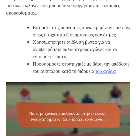
τακτικές αλλαγές που μπορούν να οδηγήσουν σε ευκαιρίες
σκοραρίσματος.
Εστιάστε στις αδυναμίες συγκεκριμένων παικτών,
όπως η ταχύτητα ή οι αμυντικές ικανότητες.
Χρησιμοποιήστε ανάλυση βίντεο για να
αναθεωρήσετε παλαιότερους αγώνες και να
εντοπίσετε τάσεις.
Προσαρμόστε στρατηγικές με βάση την απόδοση
του αντιπάλου κατά τη διάρκεια
του αγώνα
.