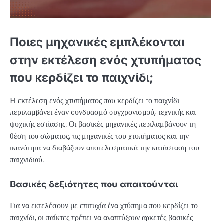
Ποιες μηχανικές εμπλέκονται
στην εκτέλεση ενός χτυπήματος
που κερδίζει το παιχνίδι;
Η εκτέλεση ενός χτυπήματος που κερδίζει το παιχνίδι
περιλαμβάνει έναν συνδυασμό συγχρονισμού, τεχνικής και
ψυχικής εστίασης. Οι βασικές μηχανικές περιλαμβάνουν τη
θέση του σώματος, τις μηχανικές του χτυπήματος και την
ικανότητα να διαβάζουν αποτελεσματικά την κατάσταση του
παιχνιδιού.
Βασικές δεξιότητες που απαιτούνται
Για να εκτελέσουν με επιτυχία ένα χτύπημα που κερδίζει το
παιχνίδι, οι παίκτες πρέπει να αναπτύξουν αρκετές βασικές