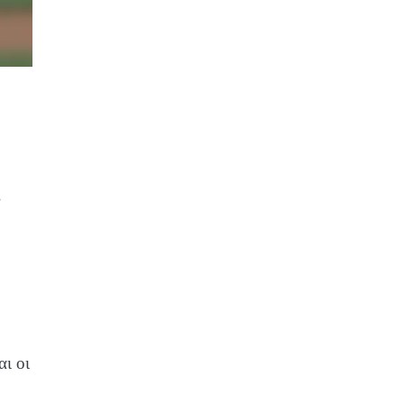
ς
αι οι