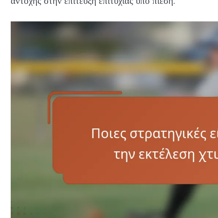
αντοχής στην επίτευξη επιτυχίας υπό πίεση.