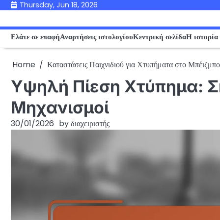
Skip
Thursday, Jun 18, 2026
to
content
Ελάτε σε επαφή
Αναρτήσεις ιστολογίου
Κεντρική σελίδα
Η ιστορία
Home
Καταστάσεις Παιχνιδιού για Χτυπήματα στο Μπέιζμπ
Υψηλή Πίεση Χτύπημα: Σ
Μηχανισμοί
30/01/2026
by
διαχειριστής