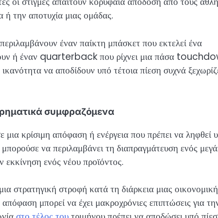
τές οι στιγμές απαιτούν κορυφαία απόδοση από τους αθλη
α ή την αποτυχία μιας ομάδας.
περιλαμβάνουν έναν παίκτη μπάσκετ που εκτελεί ένα
ένουν ή έναν quarterback που ρίχνει μια πάσα touchd
 ικανότητα να αποδίδουν υπό τέτοια πίεση συχνά ξεχωρίζ
ειρηματικά συμφραζόμενα
σε μια κρίσιμη απόφαση ή ενέργεια που πρέπει να ληφθεί 
 μπορούσε να περιλαμβάνει τη διαπραγμάτευση ενός μεγ
ν εκκίνηση ενός νέου προϊόντος.
μια στρατηγική στροφή κατά τη διάρκεια μιας οικονομική
 απόφαση μπορεί να έχει μακροχρόνιες επιπτώσεις για τη
ωνία
στο τέλος του
τριμήνου πρέπει να αποδώσει υπό πίε