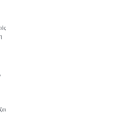
τές
η
ν
ζει