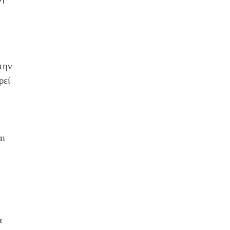
την
ρεί
αι
α